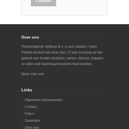
Contact
Over ons
Timmerfabriek Velthuis B.V. is een midden / klein
Familie bedrijf met meer dan 27 jaar ervaring op het
gebied van houten kozijnen, ramen, deuren, trappen
en alles wat machinaal bewerkt moet worden.
Meer over ons
Links
Algemene voorwaarden
Contact
Foto’s
Garanties
Over ons