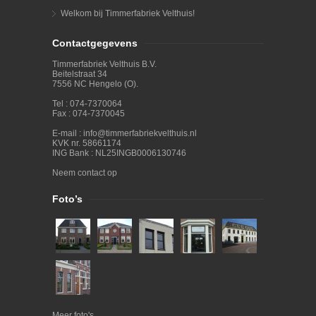
Welkom bij Timmerfabriek Velthuis!
Contactgegevens
Timmerfabriek Velthuis B.V.
Beitelstraat 34
7556 NC Hengelo (O).
Tel : 074-7370064
Fax : 074-7370045
E-mail :
info@timmerfabriekvelthuis.nl
KVK nr. 58661174
ING Bank : NL25INGB0006130746
Neem contact op
Foto’s
Meer foto's